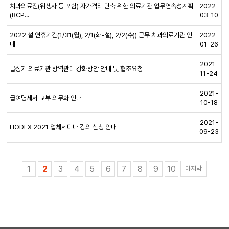
치과의료진(위생사 등 포함) 자가격리 단축 위한 의료기관 업무연속성계획
2022-
(BCP...
03-10
2022 설 연휴기간(1/31(월), 2/1(화-설), 2/2(수)) 근무 치과의료기관 안
2022-
내
01-26
2021-
급성기 의료기관 방역관리 강화방안 안내 및 협조요청
11-24
2021-
급여명세서 교부 의무화 안내
10-18
2021-
HODEX 2021 업체세미나 강의 신청 안내
09-23
1
2
3
4
5
6
7
8
9
10
마지막