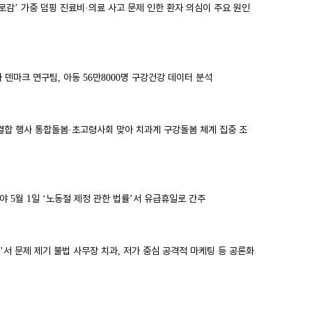
로감
가중 덤핑 진료비
의료 사고 문제 인한 환자 의심이 주요 원인
’
·
아 덴마크 연구팀
아동
만
명 구강건강 데이터 분석
,
56
8000
결합 행사 통합돌봄
초고령사회 맞아 치과계 구강돌봄 체계 집중 조
·
해야
월
일
노동절 제정 관한 법률
서 유급휴일로 간주
5
1
‘
’
서 문제 제기 불법 사무장 치과
저가 중심 공격적 마케팅 등 공론화
’
,