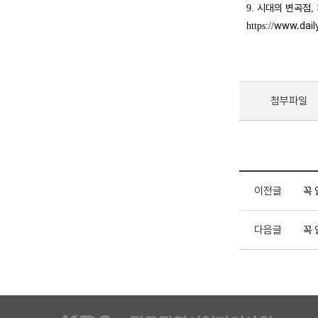
시대의 변곡점
9.
,
www.dail
https://
첨부파일
이전글
꼭 
다음글
꼭 