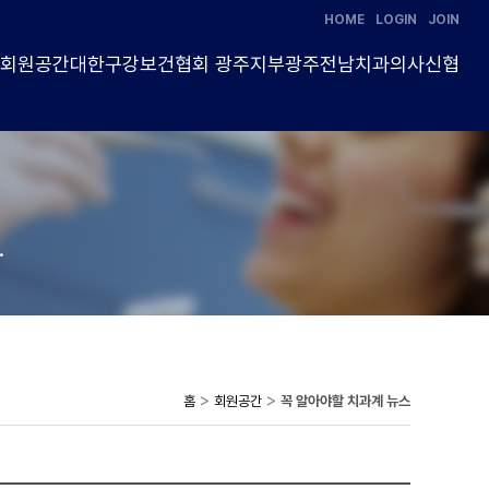
HOME
LOGIN
JOIN
식
회원공간
대한구강보건협회 광주지부
광주전남치과의사신협
.
>
>
홈
회원공간
꼭 알아야할 치과계 뉴스