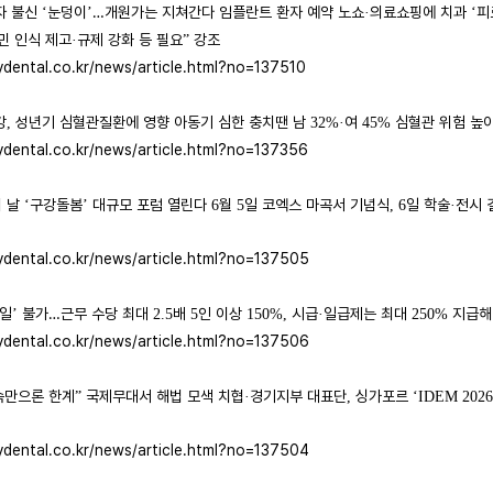
자 불신
눈덩이
…
개원가는 지쳐간다 임플란트 환자 예약 노쇼
의료쇼핑에 치과
피
‘
’
·
‘
민 인식 제고
규제 강화 등 필요
강조
·
”
ydental.co.kr/news/article.html?no=137510
강
성년기 심혈관질환에 영향 아동기 심한 충치땐 남
여
심혈관 위험 높
,
32%·
45%
ydental.co.kr/news/article.html?no=137356
의 날
구강돌봄
대규모 포럼 열린다
월
일 코엑스 마곡서 기념식
일 학술
전시 
‘
’
6
5
, 6
·
ydental.co.kr/news/article.html?no=137505
휴일
불가
…
근무 수당 최대
배
인 이상
시급
일급제는 최대
지급
’
2.5
5
150%,
·
250%
ydental.co.kr/news/article.html?no=137506
속만으론 한계
국제무대서 해법 모색 치협
경기지부 대표단
싱가포르
”
·
,
‘IDEM 2026
ydental.co.kr/news/article.html?no=137504