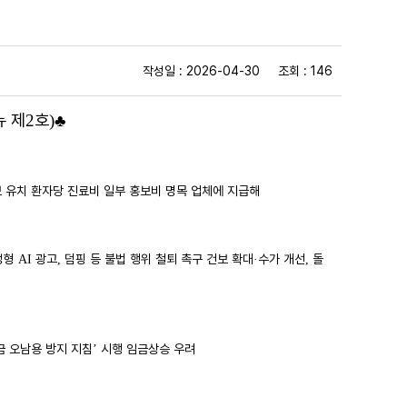
작성일 : 2026-04-30 조회 : 146
 제
호
♣
2
)
보 유치 환자당 진료비 일부 홍보비 명목 업체에 지급해
성형
광고
덤핑 등 불법 행위 철퇴 촉구 건보 확대
수가 개선
돌
AI
,
·
,
 오남용 방지 지침
시행 임금상승 우려
’