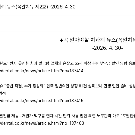
 뉴스(꼭알치뉴 제2호) -2026. 4. 30
♣
꼭 알아야할 치과계 뉴스
꼭알치뉴
(
-2026. 4. 30-
플란트
환자 유인한 치과 벌금형 업체와 손잡고
세 이상 본인부담금 할인 명함 홍
”
65
ydental.co.kr/news/article.html?no=137414
이슈
불법 척결
수가 정상화
압축 일반의안 상정
건 살펴보니 민생 현안 즐비 생
“
,
”
81
방점
ydental.co.kr/news/article.html?no=137415
괄임금 제동
…
개원가 먹구름 연차 시간 단위 사용 법안 의결 노무관리 애로
포괄임금
‘
ydental.co.kr/news/article.html?no=137403