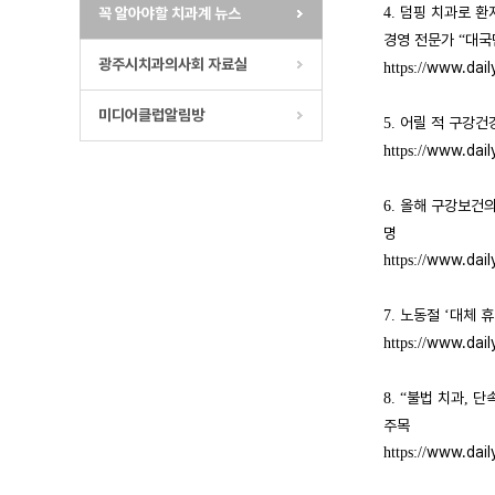
덤핑 치과로 환
꼭 알아야할 치과계 뉴스
4.
경영 전문가
대국
“
광주시치과의사회 자료실
www.dail
https://
미디어클럽알림방
어릴 적 구강건
5.
www.dail
https://
올해 구강보건
6.
명
www.dail
https://
노동절
대체 
7.
‘
www.dail
https://
불법 치과
단
8. “
,
주목
www.dail
https://