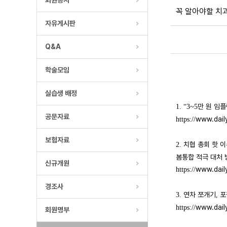
회원공지
꼭 알아야할 치과계
자유게시판
Q&A
학술모임
실습생 배정
만 원 임
1. “3~5
공문자료
www.dail
https://
보험자료
치협 총회 핫 
2.
봄통합 적극 대처 
신규개원
www.dail
https://
경조사
연차 쪼개기
포
3.
,
www.dail
https://
회원명부