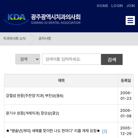
HOME
LOGIN
JOIN
치과의사회 소식
공지사항
제목
등록일
2006-
강철성 원장(주찬양 치과) 부친상(동6)
01-23
2006-
윤기수 원장(겨레치과) 장모상(광2)
01-08
2005-
★"병술년(개띠) 새해를 맞이한 나도 한마디" 리플 게재 요청★
[2]
12-29