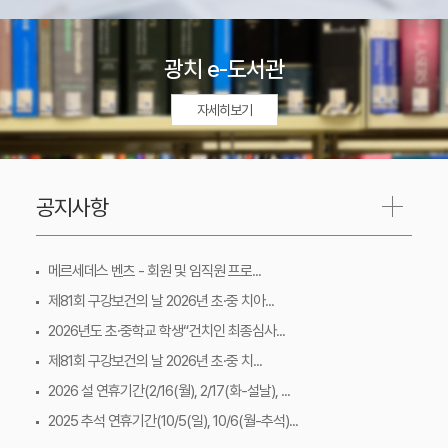
광치 e-도서관
자세히보기
공지사항
메르세데스 벤츠 - 회원 및 임직원 프로...
제81회 구강보건의 날 2026년 초·중 치아...
2026년도 초·중학교 학생“건치인 최종심사...
제81회 구강보건의 날 2026년 초·중 치...
2026 설 연휴기간(2/16(월), 2/17(화-설날), ...
2025 추석 연휴기간(10/5(일), 10/6(월-추석)...